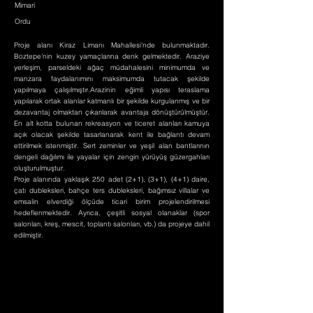
Mimari
Ordu
Proje alanı Kiraz Limanı Mahallesi’nde bulunmaktadır.
Boztepe’nin kuzey yamaçlarına denk gelmektedir. Araziye
yerleşim, parseldeki ağaç müdahalesini minimumda ve
manzara faydalanımını maksimumda tutacak şekilde
yapılmaya çalışılmıştır.Arazinin eğimli yapısı teraslama
yapılarak ortak alanlar katmanlı bir şekilde kurgulanmış ve bir
dezavantaj olmaktan çıkarılarak avantaja dönüştürülmüştür.
En alt kotta bulunan rekreasyon ve ticeret alanları kamuya
açık olacak şekilde tasarlanarak kent ile bağlantı devam
ettirilmek istenmiştir. Sert zeminler ve yeşil alan bantlarının
dengeli dağılımı ile yayalar için zengin yürüyüş güzergahları
oluşturulmuştur.
Proje alanında yaklaşık 250 adet (2+1), (3+1), (4+1) daire,
çatı dubleksleri, bahçe ters dubleksleri, bağımsız villalar ve
emsalin elverdiği ölçüde ticari birim projelendirilmesi
hedeflenmektedir. Ayrıca, çeşitli sosyal olanaklar (spor
salonları, kreş, mescit, toplantı salonları, vb.) da projeye dahil
edilmiştir.