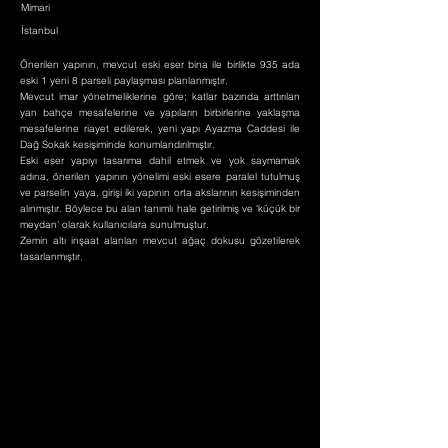
Mimari
İstanbul
Önerilen yapının, mevcut eski eser bina ile birlikte 935 ada
eski 1 yeni 8 parseli paylaşması planlanmıştır.
Mevcut imar yönetmeliklerine göre; katlar bazında arttırılan
yan bahçe mesafelerine ve yapıların birbirlerine yaklaşma
mesafelerine riayet edilerek, yeni yapı Ayazma Caddesi ile
Dağ Sokak kesişiminde konumlandırılmıştır.
Eski eser yapıyı tasarıma dahil etmek ve yok saymamak
adına, önerilen yapının yönelimi eski esere paralel tutulmuş
ve parselin yaya, girişi iki yapının orta akslarının kesişiminden
alınmıştır. Böylece bu alan tanımlı hale getirilmiş ve ‘küçük bir
meydan’ olarak kullanıcılara sunulmuştur.
Zemin altı inşaat alanları mevcut ağaç dokusu gözetilerek
tasarlanmıştır.